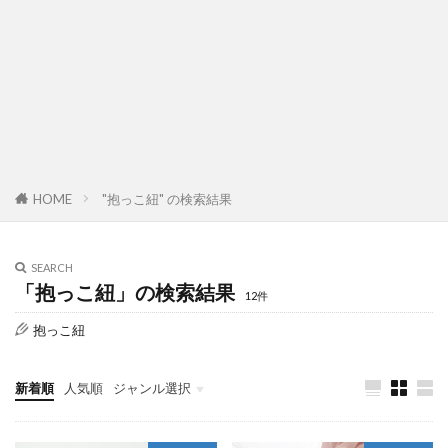
"抱っこ紐" の検索結果
HOME
SEARCH
「抱っこ紐」の検索結果
12件
抱っこ紐
新着順
人気順
ジャンル選択
暮らし
美容
子育て