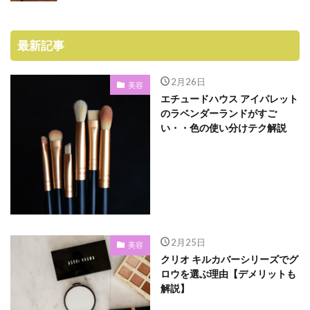
最新記事
2月26日
美容
エチュードハウス アイパレット
のラベンダーランドがすご
い・・色の使い分けテク解説
2月25日
美容
クリオ キルカバーシリーズでグ
ロウを選ぶ理由【デメリットも
解説】