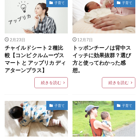
子育て
子育て
2月23日
12月7日
チャイルドシート２種比
トッポンチーノは背中ス
較【コンビ クルムーヴス
イッチに効果抜群？選び
マート と アップリカ ディ
方と使ってわかった感
アターンプラス】
想。
続きを読む
続きを読む
子育て
子育て