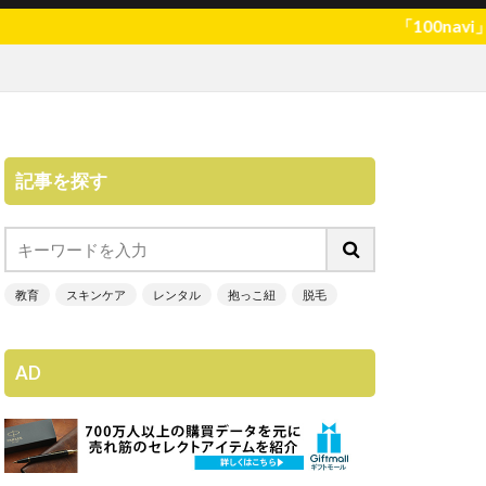
「100navi」現在、
記事を探す
教育
スキンケア
レンタル
抱っこ紐
脱毛
AD