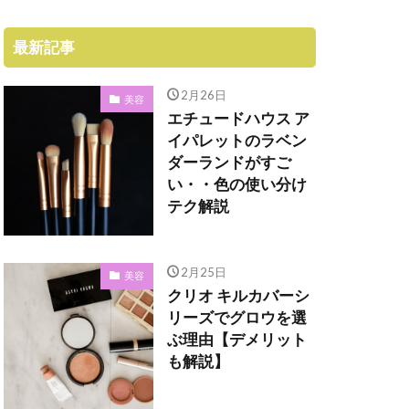
最新記事
2月26日
美容
エチュードハウス ア
イパレットのラベン
ダーランドがすご
い・・色の使い分け
テク解説
2月25日
美容
クリオ キルカバーシ
リーズでグロウを選
ぶ理由【デメリット
も解説】