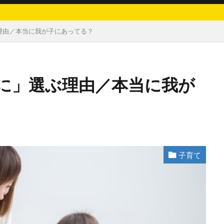
理由／本当に我が子にあってる？
に」選ぶ理由／本当に我が
子育て