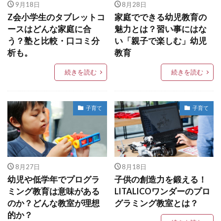
9月18日
8月28日
Z会小学生のタブレットコ
家庭でできる幼児教育の
ースはどんな家庭に合
魅力とは？習い事にはな
う？塾と比較・口コミ分
い「親子で楽しむ」幼児
析も。
教育
続きを読む
続きを読む
子育て
子育て
8月27日
8月18日
幼児や低学年でプログラ
子供の創造力を鍛える！
ミング教育は意味がある
LITALICOワンダーのプロ
のか？どんな教室が理想
グラミング教室とは？
的か？