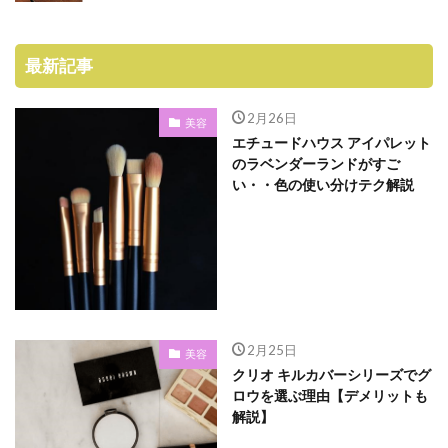
最新記事
2月26日
美容
エチュードハウス アイパレット
のラベンダーランドがすご
い・・色の使い分けテク解説
2月25日
美容
クリオ キルカバーシリーズでグ
ロウを選ぶ理由【デメリットも
解説】