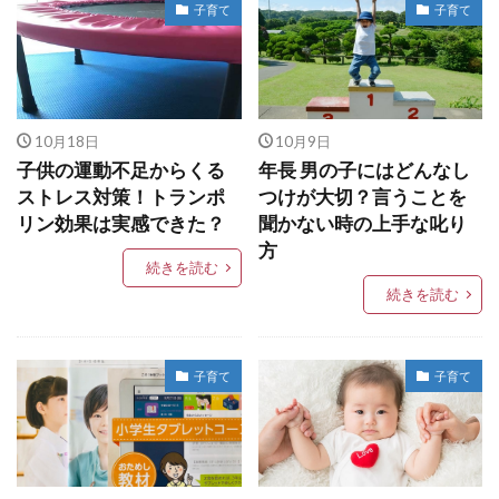
子育て
子育て
10月18日
10月9日
子供の運動不足からくる
年長 男の子にはどんなし
ストレス対策！トランポ
つけが大切？言うことを
リン効果は実感できた？
聞かない時の上手な叱り
方
続きを読む
続きを読む
子育て
子育て