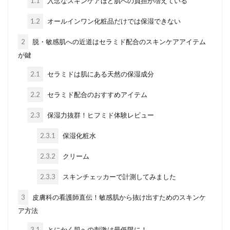
1.1
入念なスキンケアほど肌への負担が増えている
1.2
オールインワン化粧品だけでは保湿できない
2
脱・敏感肌への近道はセラミド配合のスキンケアアイテム
が鍵
2.1
セラミドは肌にある天然の保湿成分
2.2
セラミド配合のおすすめアイテム
2.3
保湿力抜群！ヒフミド体験レビュー
2.3.1
保湿化粧水
2.3.2
クリーム
2.3.3
スキンチェッカーで計測してみました
3
皮膚科の看護師直伝！敏感肌から抜け出すためのスキンケ
ア方法
3.1
とにかく肌への刺激は最低限に！