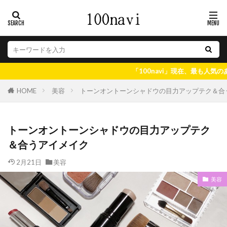
「100navi」現在、最も人気のある情報はコチ
美容
トーンオントーンシャドウの目力アップテク＆合
HOME
トーンオントーンシャドウの目力アップテク
＆合うアイメイク
2月21日
美容
美容