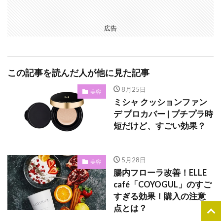
広告
この記事を読んだ人が他に見た記事
8月25日
美容
ミシャ クッションファン
デ プロカバー | プチプラ時
短だけど、すごい効果？
5月28日
美容
腸内フローラ改善！ELLE
café「COYOGUL」のすご
すぎる効果！購入の注意
点とは？