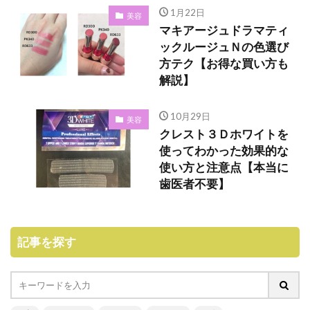
1月22日
美容
マキアージュドラマティ
ックルージュＮの色選び
方テク【お得な買い方も
解説】
10月29日
美容
クレスト３Ｄホワイトを
使ってわかった効果的な
使い方と注意点【本当に
歯医者不要】
記事を探す