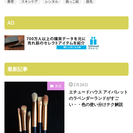
教育
スキンケア
レンタル
抱っこ紐
脱毛
AD
最新記事
2月26日
美容
エチュードハウス アイパレット
のラベンダーランドがすご
い・・色の使い分けテク解説