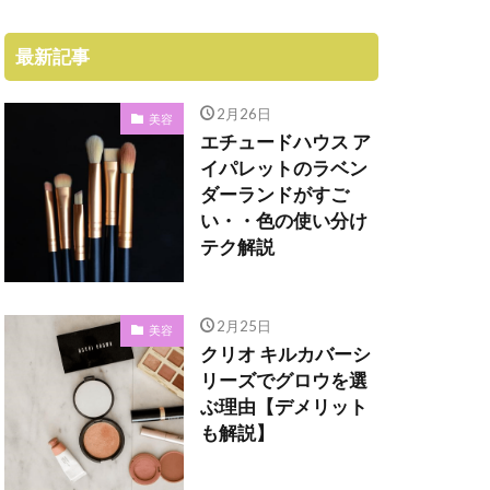
最新記事
2月26日
美容
エチュードハウス ア
イパレットのラベン
ダーランドがすご
い・・色の使い分け
テク解説
2月25日
美容
クリオ キルカバーシ
リーズでグロウを選
ぶ理由【デメリット
も解説】