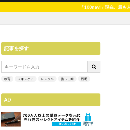
「100navi」現在、最も人気のある情
記事を探す
教育
スキンケア
レンタル
抱っこ紐
脱毛
AD