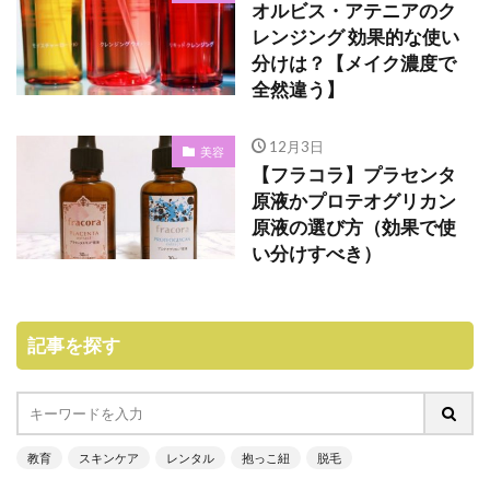
オルビス・アテニアのク
レンジング 効果的な使い
分けは？【メイク濃度で
全然違う】
12月3日
美容
【フラコラ】プラセンタ
原液かプロテオグリカン
原液の選び方（効果で使
い分けすべき）
記事を探す
教育
スキンケア
レンタル
抱っこ紐
脱毛