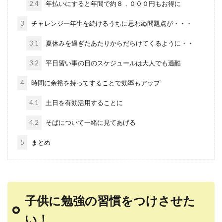
2.4
年払いにすると年間で約８，０００円もお得に
3
チャレンジ一年生を続けるうちに思わぬ問題点が・・・
3.1
夏休みを過ぎたあたりからだらけてくるように・・
3.2
平日習い事の日のスケジュールは大人でも過酷
4
時間に余裕を持ってすることで効率もアップ
4.1
土日を有効活用することに
4.2
そばについて一緒に見てあげる
5
まとめ
子供に勉強の習慣をつけさせた
い！